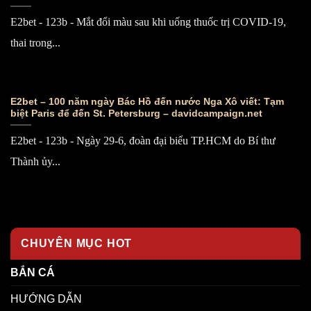
E2bet - 123b - Mắt đổi màu sau khi uống thuốc trị COVID-19,
thai trong...
E2bet – 100 năm ngày Bác Hồ đến nước Nga Xô viết: Tạm
biệt Paris để đến St. Petersburg – davidcampaign.net
E2bet - 123b - Ngày 29-6, đoàn đại biểu TP.HCM do Bí thư
Thành ủy...
CHUYÊN MỤC HOT
BẮN CÁ
HƯỚNG DẪN