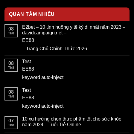
QUAN TÂM NHIỀU
E2bet – 10 tình huống y tế kỳ dị nhất năm 2023 –
08
davidcampaign.net –
Th8
EE88
– Trang Chủ Chính Thức 2026
Test
08
Th8
EE88
keyword auto-inject
Test
08
Th8
EE88
keyword auto-inject
10 xu hướng chọn thực phẩm tốt cho sức khỏe
07
năm 2024 – Tuổi Trẻ Online
Th8