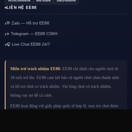
Techcombank
MB Bank
Sacombank
LIÊN HỆ EE88
💬 Zalo — Hỗ trợ EE88
✈️ Telegram — EE88 CSKH
🎧 Live Chat EE88 24/7
Miễn trừ trách nhiệm EE88:
EE88 chỉ dành cho người chơi từ
18 tuổi trở lên. EE88 cam kết bảo vệ người chơi chưa thành niên
và hỗ trợ chơi có trách nhiệm. Vui lòng chơi có trách nhiệm,
không vay nợ để cá cược.
EE88 hoạt động với giấy phép quốc tế hợp lệ, mọi trò chơi được
chứng nhận RNG (Random Number Generator) đảm bảo công
bằng. Hệ thống bảo mật SSL 256-bit, mọi giao dịch tại EE88 được